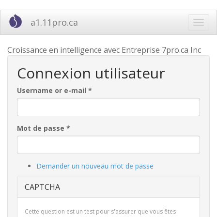
Aller
a1.11pro.ca
Toggl
au
navig
contenu
principal
Croissance en intelligence avec Entreprise 7pro.ca Inc
Connexion utilisateur
Username or e-mail
*
Mot de passe
*
Demander un nouveau mot de passe
CAPTCHA
Cette question est un test pour s'assurer que vous êtes