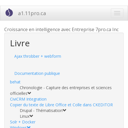
Aller
a1.11pro.ca
Toggl
au
navig
contenu
principal
Croissance en intelligence avec Entreprise 7pro.ca Inc
Livre
Ajax throbber + webform
Documentation publique
behat
Chronologie - Capture des entreprises et sciences
officielles
CiviCRM Integration
Copier du texte de Libre Office et Colle dans CKEDITOR
Drupal - Thématisation
Linux
Solr + Docker
Windows